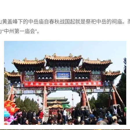
山黄盖峰下的中岳庙自春秋战国起就是祭祀中岳的祠庙。
“中州第一庙会”。