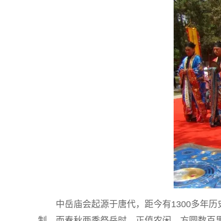
中岳庙会起源于唐代，距今有1300多年
制。而春秋两季祭岳时，正值农闲，方圆数百